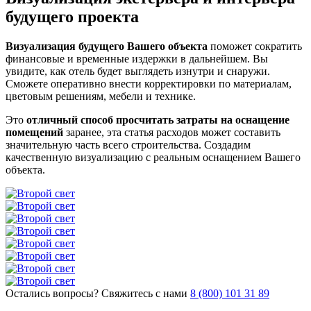
Визуализация
будущего проекта
экстерьера
и
Визуализация будущего Вашего объекта
поможет сократить
финансовые и временные издержки в дальнейшем. Вы
увидите, как отель будет выглядеть изнутри и снаружи.
интерьера
Сможете оперативно внести корректировки по материалам,
цветовым решениям, мебели и технике.
будущего
Это
отличный способ просчитать затраты на оснащение
проекта
помещений
заранее, эта статья расходов может составить
значительную часть всего строительства. Создадим
|
качественную визуализацию с реальным оснащением Вашего
объекта.
Строительство
домов
от
Второго
Света
Остались вопросы? Свяжитесь с нами
8 (800) 101 31 89