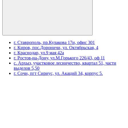
г. Ставрополь, пр.Кулакова 17и, офис 301
г. Киров, пос.Дороничи, ул. Октябрьская, 4
г. Краснодар, ул.9 мая 42а
г. Ростов-на-Дону, ул.М.Горького 226/43, оф 11
с. Архыз, участковое лесничество, квартал 51, части
выделов 5,50
г. Сочи, пгт Сириус, ул. Акаций 34, корпус 5.